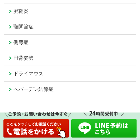
腱鞘炎
顎関節症
側弯症
円背姿勢
ドライマウス
へバーデン結節症