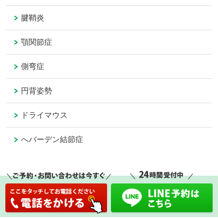
腱鞘炎
顎関節症
側弯症
円背姿勢
ドライマウス
へバーデン結節症