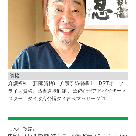
資格
介護福祉士(国家資格)、介護予防指導士、DRTオーソ
ライズ資格、己書道場師範 、筆跡心理アドバイザーマ
スター、タイ政府公認タイ古式マッサージ師
こんにちは。
中部いきいき整体院の院長、小松 政一（こまつ まさか